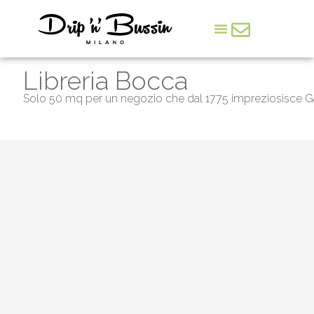
Deodato Arte
Arte & Cultura
Il lato democratico della cultura si chiama Deodato Arte
Libreria Bocca
Solo 50 mq per un negozio che dal 1775 impreziosisce Gall