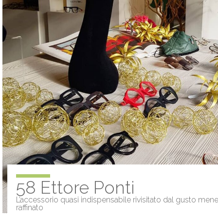
58 Ettore Ponti
L’accessorio quasi indispensabile rivisitato dal gusto men
raffinato