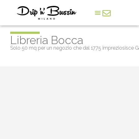
Deodato Arte
Arte & Cultura
Il lato democratico della cultura si chiama Deodato Arte
Libreria Bocca
Solo 50 mq per un negozio che dal 1775 impreziosisce Gall